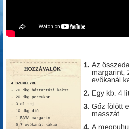
Az összeda
margarint, 
evőkanál ka
4 SZEMÉLYRE
- 70 dkg háztartási keksz
Egy kb. 4 li
- 20 dkg porcukor
- 3 dl tej
Gőz fölött 
- 10 dkg dió
masszát
- 1 RÁMA margarin
- 6-7 evőkanál kakaó
A megpuhul