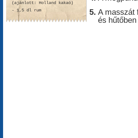
(ajánlott: Holland kakaó)
- 1,5 dl rum
A masszát f
és hűtőben 